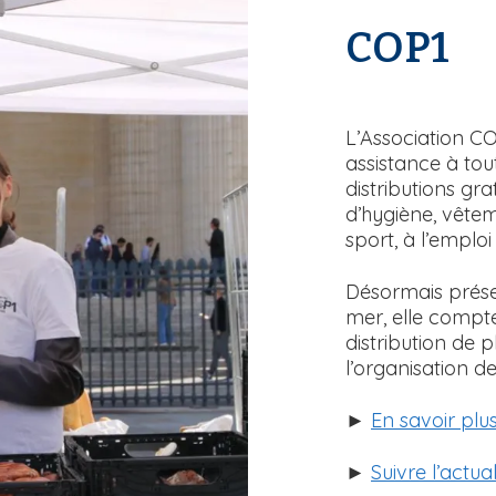
COP1
T
e
x
L’Association CO
t
assistance à tou
e
distributions gra
d’hygiène, vêteme
sport, à l’emplo
Désormais présen
mer, elle compt
distribution de 
l’organisation de
►
En savoir plu
►
Suivre l’actua