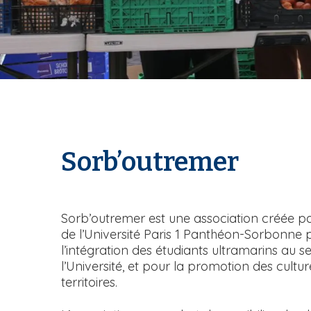
Sorb’outremer
T
e
x
Sorb’outremer est une association créée pa
t
de l’Université Paris 1 Panthéon-Sorbonne po
e
l’intégration des étudiants ultramarins au s
l’Université, et pour la promotion des cultur
territoires.