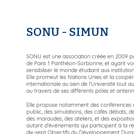
SONU - SIMUN
T
e
x
SONU est une association créée en 2009 pa
t
de Paris 1 Panthéon-Sorbonne, et ayant vo
e
sensibiliser le monde étudiant aux institutio
Elle promeut les Nations Unies et la coopér
internationale au sein de l’Université tout a
au travers de ses différents pôles et anten
Elle propose notamment des conférences 
public, des simulations, des cafés débats, d
des maraudes, des ateliers, et des exposition
autant d’événements qui participent à la ré
dix-sept Objectifs du Développement Durab