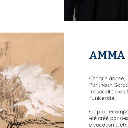
AMMA
T
e
x
Chaque année, la
t
Panthéon-Sorbo
e
l’association du
l’Université.
Ce prix récompe
été créé par des
a vocation à êtr