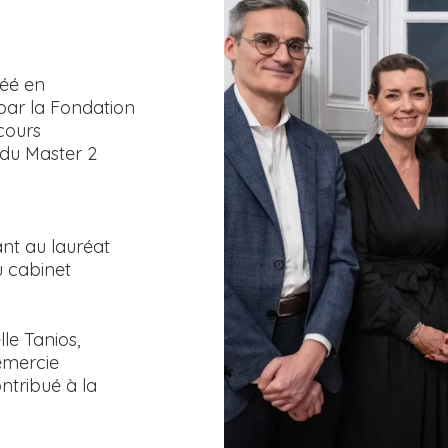
réé en
par la Fondation
cours
 du Master 2
nt au lauréat
u cabinet
le Tanios,
remercie
ntribué à la