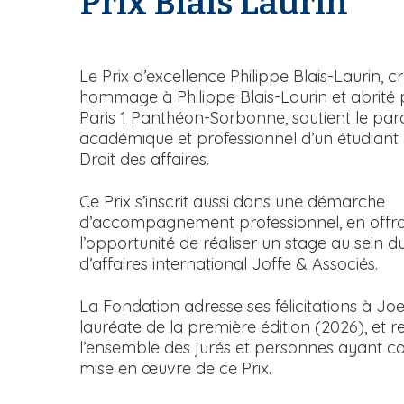
Prix Blais Laurin
i
T
p
e
a
x
Le Prix d’excellence Philippe Blais-Laurin, c
l
t
hommage à Philippe Blais-Laurin et abrité 
e
Paris 1 Panthéon-Sorbonne, soutient le par
académique et professionnel d’un étudiant
Droit des affaires.
Ce Prix s’inscrit aussi dans une démarche
d’accompagnement professionnel, en offra
l’opportunité de réaliser un stage au sein d
d’affaires international Joffe & Associés.
La Fondation adresse ses félicitations à Joel
lauréate de la première édition (2026), et 
l’ensemble des jurés et personnes ayant co
mise en œuvre de ce Prix.