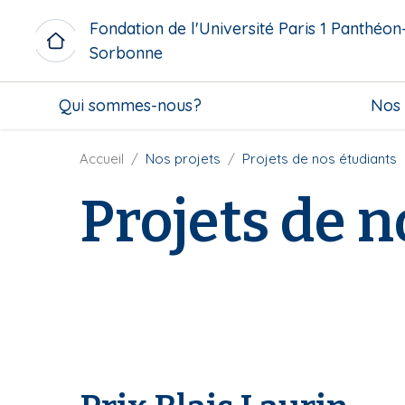
A
Fondation de l'Université Paris 1 Panthéon
l
Sorbonne
l
e
M
r
Qui sommes-nous?
Nos 
i
a
c
u
r
F
Accueil
Nos projets
Projets de nos étudiants
c
o
i
o
Projets de n
m
l
n
e
d
t
n
'
e
u
A
n
b
r
u
l
i
p
o
a
r
c
n
i
k
e
n
c